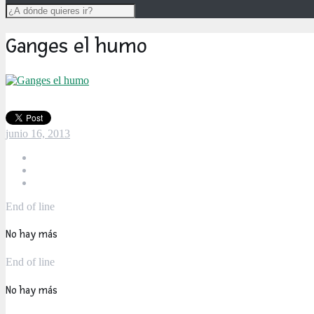
Ganges el humo
junio 16, 2013
End of line
No hay más
End of line
No hay más