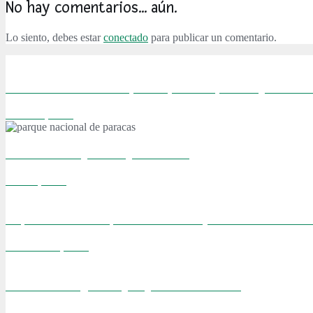
No hay comentarios... aún.
Lo siento, debes estar
conectado
para publicar un comentario.
Visitando Burdeos: vino, dunas, viñedos, ostras y más vin
febrero 9, 2016
TOP 10: Los mejores viajes del 2015
enero 1, 2016
55 pensamientos rápidos. La noticia que cambió nuestras 
noviembre 8, 2015
Sobre Kiko un gato viejito y 19 años de amor
agosto 24, 2015