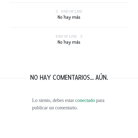
END OF LINE
No hay más
END OF LINE
No hay más
NO HAY COMENTARIOS... AÚN.
Lo siento, debes estar
conectado
para
publicar un comentario.
VISITANDO BURDEOS: VINO, DUNAS, VIÑEDOS, OSTRAS Y MÁS VINO.
FEBRERO 9, 2016
TOP 10: LOS MEJORES VIAJES DEL 2015
ENERO 1, 2016
55 PENSAMIENTOS RÁPIDOS. LA NOTICIA QUE CAMBIÓ NUESTRAS VIDAS.