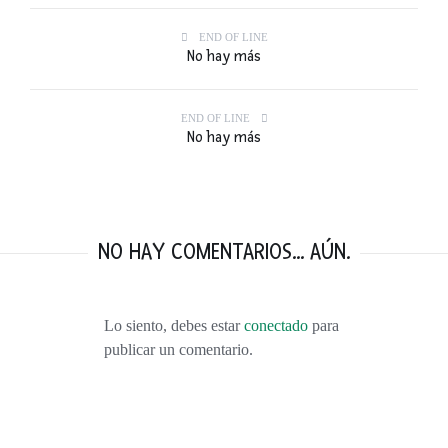
END OF LINE
No hay más
END OF LINE
No hay más
NO HAY COMENTARIOS... AÚN.
Lo siento, debes estar
conectado
para
publicar un comentario.
VISITANDO BURDEOS: VINO, DUNAS, VIÑEDOS, OSTRAS Y MÁS VINO.
FEBRERO 9, 2016
TOP 10: LOS MEJORES VIAJES DEL 2015
ENERO 1, 2016
55 PENSAMIENTOS RÁPIDOS. LA NOTICIA QUE CAMBIÓ NUESTRAS VIDAS.