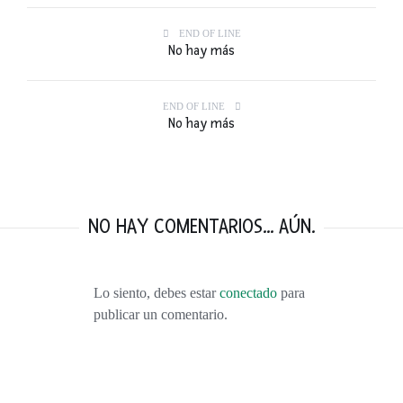
END OF LINE
No hay más
END OF LINE
No hay más
NO HAY COMENTARIOS... AÚN.
Lo siento, debes estar
conectado
para
publicar un comentario.
VISITANDO BURDEOS: VINO, DUNAS, VIÑEDOS, OSTRAS Y MÁS VINO.
FEBRERO 9, 2016
TOP 10: LOS MEJORES VIAJES DEL 2015
ENERO 1, 2016
55 PENSAMIENTOS RÁPIDOS. LA NOTICIA QUE CAMBIÓ NUESTRAS VIDAS.