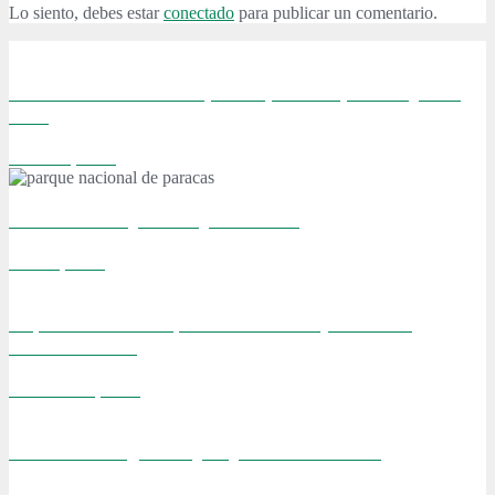
Lo siento, debes estar
conectado
para publicar un comentario.
Visitando Burdeos: vino, dunas, viñedos, ostras y más
vino.
febrero 9, 2016
TOP 10: Los mejores viajes del 2015
enero 1, 2016
55 pensamientos rápidos. La noticia que cambió
nuestras vidas.
noviembre 8, 2015
Sobre Kiko un gato viejito y 19 años de amor
agosto 24, 2015