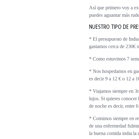
Así que primero voy a explicar cómo viajamos nosotros a India… basado en eso podrás decidir si es tu tipo de viaje, si
puedes aguantar más rudeza
NUESTRO TIPO DE PR
* El presupuesto de Indi
gastamos cerca de 230€ o
* Como estuvimos 7 seman
*
Nos hospedamos en gu
es decir 9 a 12 € o 12 a 
* Viajamos siempre en
lujos. Si quieres conocer 
de noche es decir, entre 6
* Comimos siempre en res
de una enfermedad fulmin
la buena comida india la 