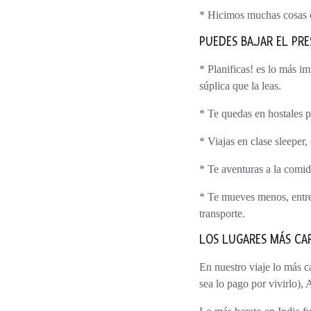
* Hicimos muchas cosas cu
PUEDES BAJAR EL PR
* Planificas! es lo más i
súplica que la leas.
* Te quedas en hostales p
* Viajas en clase sleeper,
* Te aventuras a la comid
* Te mueves menos, entre
transporte.
LOS LUGARES MÁS CA
En nuestro viaje lo más caro fue Ranthambore y el safari a los tigres (pero una experiencia insuperable maravillosa, lo que
sea lo pago por vivirlo),