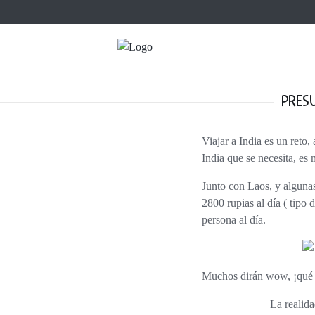
PRES
Viajar a India es un reto, a unos les va mejor que a otros, pero lo que nadie puede negar es que el presupuesto par viajar a
India que se necesita, es
Junto con Laos, y algunas partes de Indonesia como Sumatra, es el lugar más barato donde hemos viajado. Sólo hicimos
2800 rupias al día ( tipo 
persona al día
.
Muchos dirán wow, ¡qué
La reali