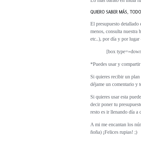
Lo más barato en India
fu
QUIERO SABER MÁS, TODO
El presupuesto detallado día a día para India: si quieres saber el presupuesto para viajar en India para un mes o más o
menos, consulta nuestra h
etc..), por día y por luga
[box type=»dow
*Puedes usar y compartir
Si quieres recibir un plan de presupuesto con la hoja lista para que comiences a poner tus datos, suscríbete por Email o
déjame un comentario y t
Si quieres usar esta puedes borrar el contenido de los datos de gastos, y cambiar las celdas de fondo verde solamente, es
decir poner tu presupuest
resto es ir llenando día a 
A mi me encantan los números, así que esto de presupuestar y planear me encanta (no no soy ñoña, soy… ok soy un poco
ñoña) ¡Felices rupias! ;)