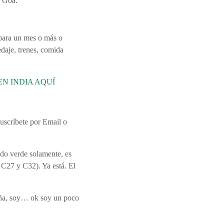
n Goa.
edaje, trenes, comida
N INDIA AQUÍ
, C27 y C32). Ya está. El