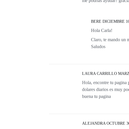
me podrías ayudar? gracia
BERE
DICIEMBRE 10,
Hola Carla!
Claro, te mando un m
Saludos
LAURA CARRILLO
MARZO
Hola, encontre tu pagina p
dolares diarios es muy p
buena tu pagina
ALEJANDRA
OCTUBRE 30,