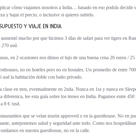
 y bajar el precio, o inclusive si quieres subirlo.
ESUPUESTO Y VIAJE EN INDIA
a aumentó mucho por que hicimos 3 días de safari para ver tigres en Ra
 270 usd.
as, en 2 ocasiones nos dimos el lujo de una buena cena 20 euros / 25 
esthouses,
no en hoteles pero no en hostales. Un promedio de entre 700
16 usd la habitación doble con baño privado.
3ra clase en tren, eventualmente en 2nda
. Nunca en 1ra y nunca en Slee
la diferenica, lee esta guía sobre los trenes en India. Pagamos entre 450
 a 8 € /usd.
taurantitos que se veían
tourist approved
o en la guesthouse.
No en pue
ante, anteponemos salud y seguridad ante todo. Como nos hospedábamo
comíamos en nuestra guesthouse, no en la calle.