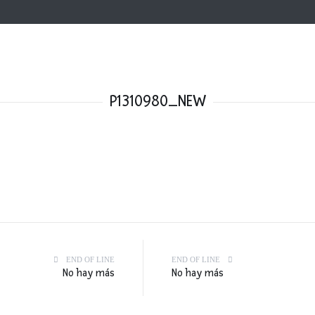
P1310980_NEW
END OF LINE
END OF LINE
No hay más
No hay más