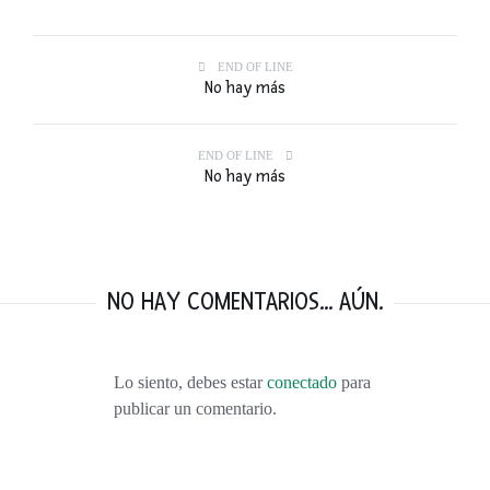
END OF LINE
No hay más
END OF LINE
No hay más
NO HAY COMENTARIOS... AÚN.
Lo siento, debes estar
conectado
para
publicar un comentario.
VISITANDO BURDEOS: VINO, DUNAS, VIÑEDOS, OSTRAS Y MÁS VINO.
FEBRERO 9, 2016
TOP 10: LOS MEJORES VIAJES DEL 2015