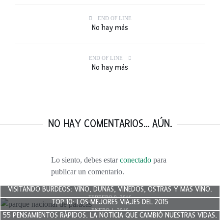
END OF LINE
No hay más
END OF LINE
No hay más
NO HAY COMENTARIOS... AÚN.
Lo siento, debes estar
conectado
para
publicar un comentario.
VISITANDO BURDEOS: VINO, DUNAS, VIÑEDOS, OSTRAS Y MÁS VINO.
FEBRERO 9, 2016
TOP 10: LOS MEJORES VIAJES DEL 2015
ENERO 1, 2016
55 PENSAMIENTOS RÁPIDOS. LA NOTICIA QUE CAMBIÓ NUESTRAS VIDAS.