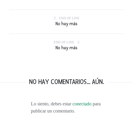
END OF LINE
No hay más
END OF LINE
No hay más
NO HAY COMENTARIOS... AÚN.
Lo siento, debes estar
conectado
para
publicar un comentario.
VISITANDO BURDEOS: VINO, DUNAS, VIÑEDOS, OSTRAS Y MÁS VINO.
FEBRERO 9, 2016
TOP 10: LOS MEJORES VIAJES DEL 2015