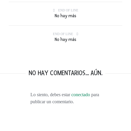
END OF LINE
No hay más
END OF LINE
No hay más
NO HAY COMENTARIOS... AÚN.
Lo siento, debes estar
conectado
para
publicar un comentario.
VISITANDO BURDEOS: VINO, DUNAS, VIÑEDOS, OSTRAS Y MÁS VINO.
FEBRERO 9, 2016