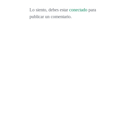
Lo siento, debes estar
conectado
para
publicar un comentario.
VISITANDO BURDEOS: VINO, DUNAS, VIÑEDOS, OSTRAS Y MÁS VINO.
FEBRERO 9, 2016