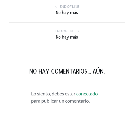
END OF LINE
No hay más
END OF LINE
No hay más
NO HAY COMENTARIOS... AÚN.
Lo siento, debes estar
conectado
para publicar un comentario.
VISITANDO BURDEOS: VINO, DUNAS, VIÑEDOS, OSTRAS Y MÁS VINO.
FEBRERO 9, 2016