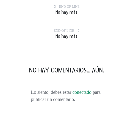
END OF LINE
No hay más
END OF LINE
No hay más
NO HAY COMENTARIOS... AÚN.
Lo siento, debes estar
conectado
para
publicar un comentario.
VISITANDO BURDEOS: VINO, DUNAS, VIÑEDOS, OSTRAS Y MÁS VINO.
FEBRERO 9, 2016
TOP 10: LOS MEJORES VIAJES DEL 2015
ENERO 1, 2016
55 PENSAMIENTOS RÁPIDOS. LA NOTICIA QUE CAMBIÓ NUESTRAS VIDAS.
NOVIEMBRE 8, 2015