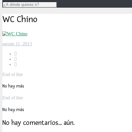
WC Chino
agosto 11, 2013
End of line
No hay más
End of line
No hay más
No hay comentarios... aún.