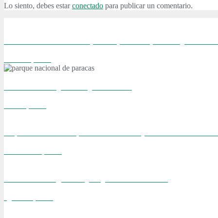
Lo siento, debes estar
conectado
para publicar un comentario.
Visitando Burdeos: vino, dunas, viñedos, ostras y más vin
febrero 9, 2016
TOP 10: Los mejores viajes del 2015
enero 1, 2016
55 pensamientos rápidos. La noticia que cambió nuestras 
noviembre 8, 2015
Sobre Kiko un gato viejito y 19 años de amor
agosto 24, 2015