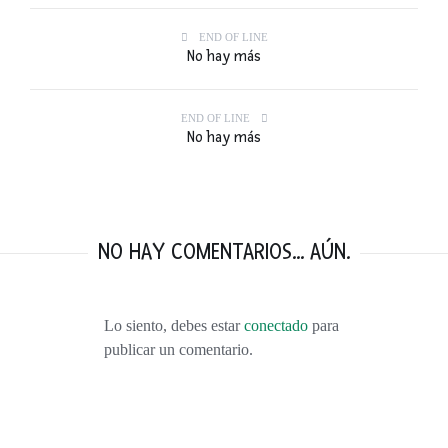
END OF LINE
No hay más
END OF LINE
No hay más
NO HAY COMENTARIOS... AÚN.
Lo siento, debes estar
conectado
para
publicar un comentario.
VISITANDO BURDEOS: VINO, DUNAS, VIÑEDOS, OSTRAS Y MÁS VINO.
FEBRERO 9, 2016
TOP 10: LOS MEJORES VIAJES DEL 2015
ENERO 1, 2016
55 PENSAMIENTOS RÁPIDOS. LA NOTICIA QUE CAMBIÓ NUESTRAS VIDAS.