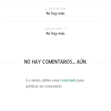
END OF LINE
No hay más
END OF LINE
No hay más
NO HAY COMENTARIOS... AÚN.
Lo siento, debes estar
conectado
para
publicar un comentario.
VISITANDO BURDEOS: VINO, DUNAS, VIÑEDOS, OSTRAS Y MÁS VINO.
FEBRERO 9, 2016
TOP 10: LOS MEJORES VIAJES DEL 2015
ENERO 1, 2016
55 PENSAMIENTOS RÁPIDOS. LA NOTICIA QUE CAMBIÓ NUESTRAS VIDAS.