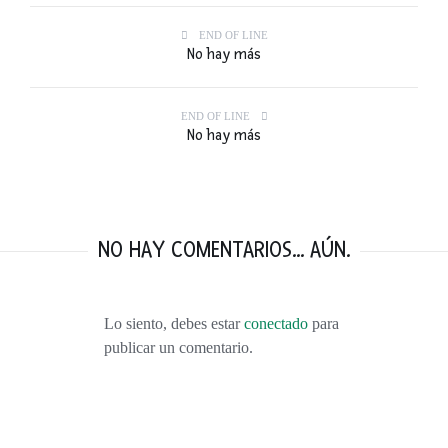
END OF LINE
No hay más
END OF LINE
No hay más
NO HAY COMENTARIOS... AÚN.
Lo siento, debes estar
conectado
para
publicar un comentario.
VISITANDO BURDEOS: VINO, DUNAS, VIÑEDOS, OSTRAS Y MÁS VINO.
FEBRERO 9, 2016
TOP 10: LOS MEJORES VIAJES DEL 2015
ENERO 1, 2016
55 PENSAMIENTOS RÁPIDOS. LA NOTICIA QUE CAMBIÓ NUESTRAS VIDAS.