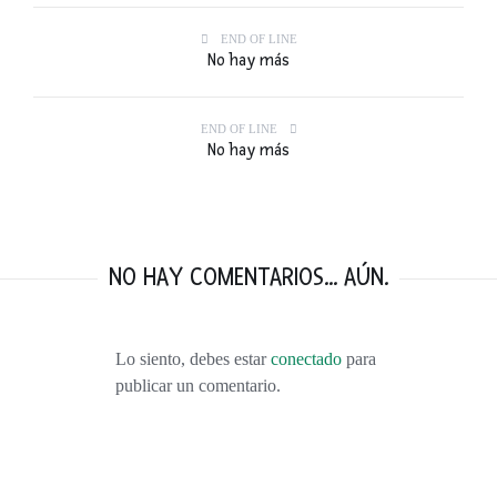
END OF LINE
No hay más
END OF LINE
No hay más
NO HAY COMENTARIOS... AÚN.
Lo siento, debes estar
conectado
para
publicar un comentario.
VISITANDO BURDEOS: VINO, DUNAS, VIÑEDOS, OSTRAS Y MÁS VINO.
FEBRERO 9, 2016
TOP 10: LOS MEJORES VIAJES DEL 2015
ENERO 1, 2016
55 PENSAMIENTOS RÁPIDOS. LA NOTICIA QUE CAMBIÓ NUESTRAS VIDAS.