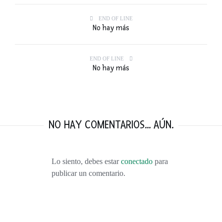
END OF LINE
No hay más
END OF LINE
No hay más
NO HAY COMENTARIOS... AÚN.
Lo siento, debes estar
conectado
para
publicar un comentario.
VISITANDO BURDEOS: VINO, DUNAS, VIÑEDOS, OSTRAS Y MÁS VINO.
FEBRERO 9, 2016