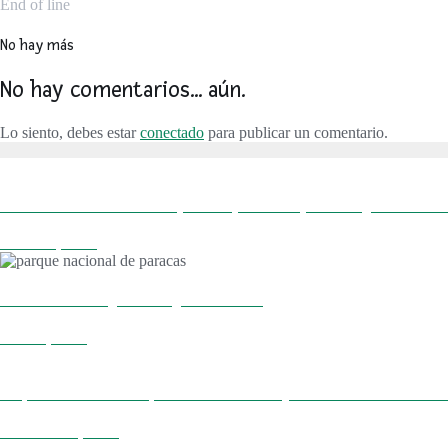
End of line
No hay más
No hay comentarios... aún.
Lo siento, debes estar
conectado
para publicar un comentario.
Visitando Burdeos: vino, dunas, viñedos, ostras y más vino
febrero 9, 2016
TOP 10: Los mejores viajes del 2015
enero 1, 2016
55 pensamientos rápidos. La noticia que cambió nuestras v
noviembre 8, 2015