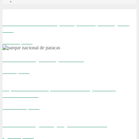
Visitando Burdeos: vino, dunas, viñedos, ostras y más
vino.
febrero 9, 2016
TOP 10: Los mejores viajes del 2015
enero 1, 2016
55 pensamientos rápidos. La noticia que cambió
nuestras vidas.
noviembre 8, 2015
Sobre Kiko un gato viejito y 19 años de amor
agosto 24, 2015